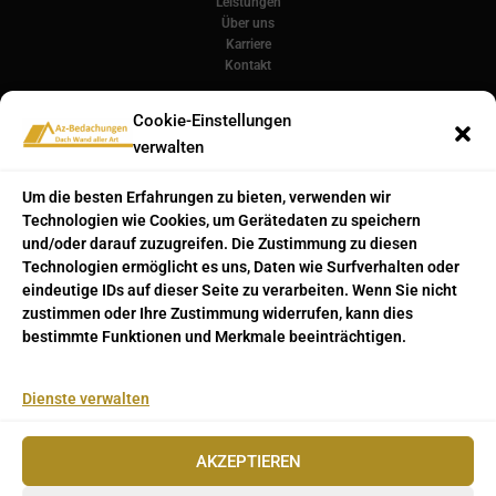
Leistungen
Über uns
Karriere
Kontakt
Kontaktdaten
Cookie-Einstellungen
verwalten
Am Ostberg 11
66557 Uchtelfangen
Um die besten Erfahrungen zu bieten, verwenden wir
Deutschland
Technologien wie Cookies, um Gerätedaten zu speichern
und/oder darauf zuzugreifen. Die Zustimmung zu diesen
+49 152-310 953 66
Technologien ermöglicht es uns, Daten wie Surfverhalten oder
az-bedachungen@mail.de
eindeutige IDs auf dieser Seite zu verarbeiten. Wenn Sie nicht
info@az-bedachungen.de
zustimmen oder Ihre Zustimmung widerrufen, kann dies
bestimmte Funktionen und Merkmale beeinträchtigen.
Rechtliches
Dienste verwalten
Impressum
Datenschutzerklärung
Cookie Policy (EU)
AKZEPTIEREN