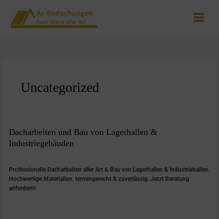
Zum
Inhalt
springen
Uncategorized
Dacharbeiten
Dacharbeiten und Bau von Lagerhallen &
und
Industriegebäuden
Bau
Schreibe einen Kommentar
/
Uncategorized
/
admin
von
Lagerhallen
Professionelle Dacharbeiten aller Art & Bau von Lagerhallen & Industriehallen.
&
Hochwertige Materialien, termingerecht & zuverlässig. Jetzt Beratung
Industriegebäuden
anfordern!
Weiterlesen »